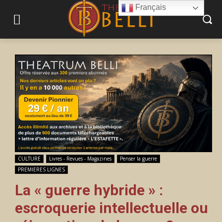
Français
CULTURE
Livres - Revues - Magazines
Penser la guerre
PREMIERES LIGNES
La « guerre hybride » :
escroquerie intellectuelle ou