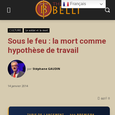
Français
CULTURE
Le soldat et la mort
Sous le feu : la mort comme
hypothèse de travail
par
Stéphane GAUDIN
14 janvier 2014
0
661
TARIF DE LANCEMENT — 300 PREMIERS