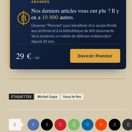
ABONNÉS
Nos derniers articles vous ont plu ? Il y
en a
10 000
autres.
Devenez "Pionnier" pour bénéficier d'un accès illimité
aux archives et à la bibliothèque de 900 documents.
Vous soutenez un média de défense indépendant
depuis 20 ans.
29 €
Devenir Pionnier
/ an
ÉTIQUETTES
Michel Goya
Sous le feu