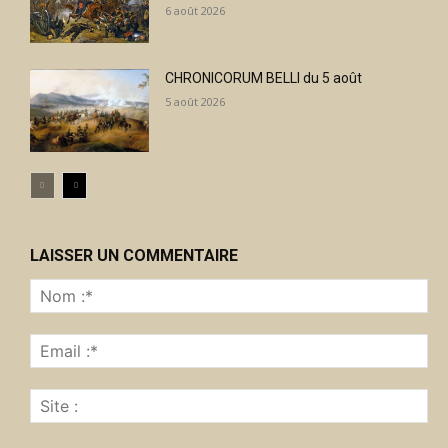
6 août 2026
CHRONICORUM BELLI du 5 août
5 août 2026
LAISSER UN COMMENTAIRE
No
:*
Ema
:*
Sit
: