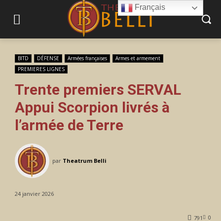
Français
BITD
DÉFENSE
Armées françaises
Armes et armement
PREMIERES LIGNES
Trente premiers SERVAL
Appui Scorpion livrés à
l’armée de Terre
par
Theatrum Belli
24 janvier 2026
0
791