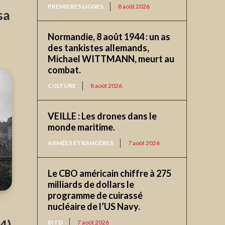
PREMIERES LIGNES
8 août 2026
sa
Normandie, 8 août 1944 : un as
des tankistes allemands,
Michael WITTMANN, meurt au
combat.
CULTURE
8 août 2026
VEILLE : Les drones dans le
monde maritime.
ARMÉES ÉTRANGÈRES
7 août 2026
Le CBO américain chiffre à 275
milliards de dollars le
programme de cuirassé
nucléaire de l’US Navy.
e
BITD
7 août 2026