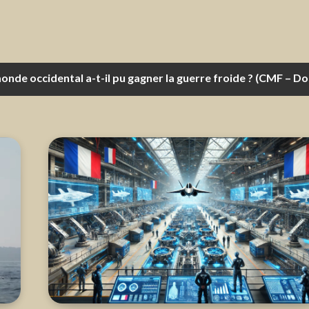
e occidental a-t-il pu gagner la guerre froide ? (CMF – Doss
uropéenne en matière de préparation opérationnelle