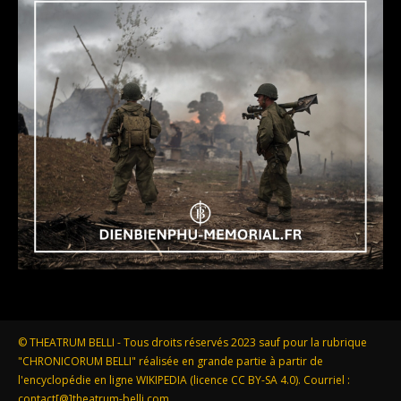
© THEATRUM BELLI - Tous droits réservés 2023 sauf pour la rubrique
"CHRONICORUM BELLI" réalisée en grande partie à partir de
l'encyclopédie en ligne WIKIPEDIA (licence CC BY-SA 4.0). Courriel :
contact[@]theatrum-belli.com