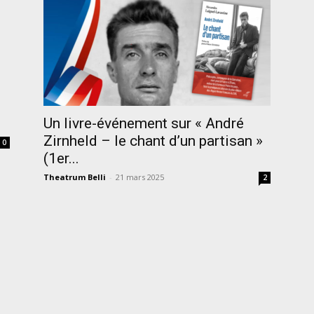
Un livre-événement sur « André
Zirnheld – le chant d’un partisan »
0
(1er...
Theatrum Belli
-
21 mars 2025
2