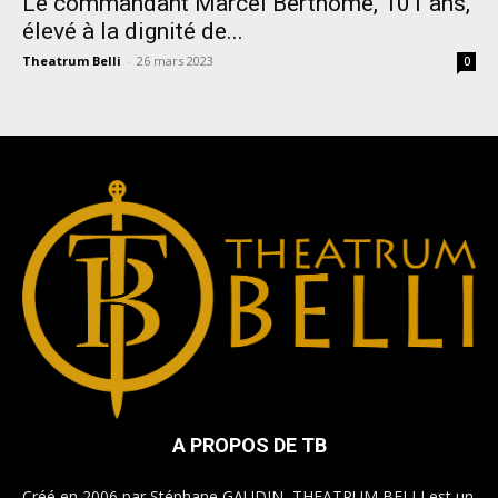
Le commandant Marcel Berthomé, 101 ans,
élevé à la dignité de...
Theatrum Belli
-
26 mars 2023
0
A PROPOS DE TB
Créé en 2006 par Stéphane GAUDIN, THEATRUM BELLI est un