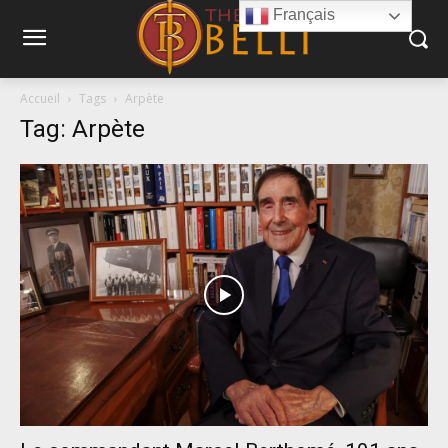
Français
Accueil
Tags
Arpète
Tag: Arpète