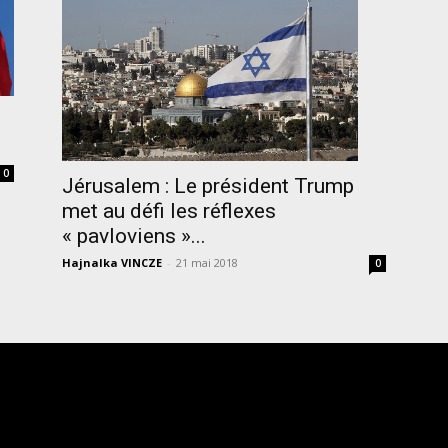
0
Jérusalem : Le président Trump
met au défi les réflexes
« pavloviens »...
Hajnalka VINCZE
-
21 mai 2018
0