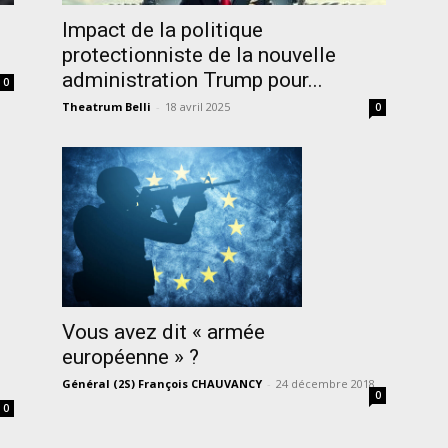
Impact de la politique
protectionniste de la nouvelle
administration Trump pour...
0
Theatrum Belli
-
18 avril 2025
0
Vous avez dit « armée
européenne » ?
Général (2S) François CHAUVANCY
-
24 décembre 2018
0
0