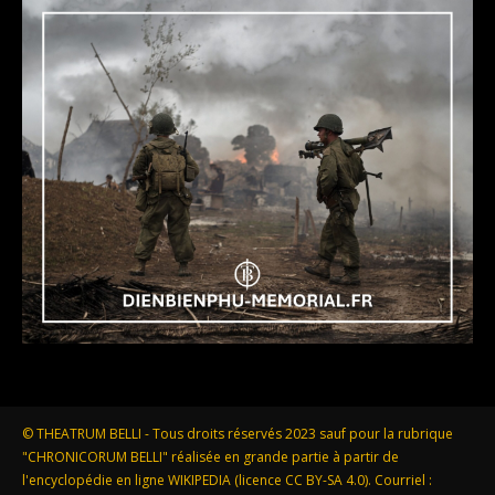
© THEATRUM BELLI - Tous droits réservés 2023 sauf pour la rubrique
"CHRONICORUM BELLI" réalisée en grande partie à partir de
l'encyclopédie en ligne WIKIPEDIA (licence CC BY-SA 4.0). Courriel :