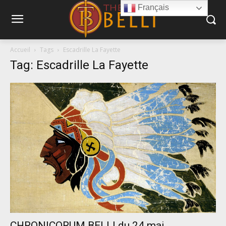
Français
Accueil
Tags
Escadrille La Fayette
Tag: Escadrille La Fayette
CHRONICORUM BELLI du 24 mai