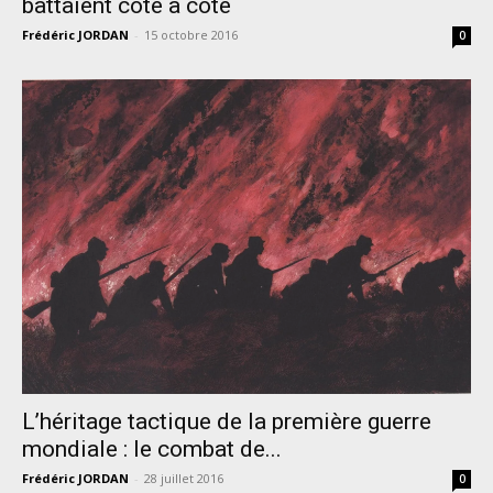
battaient côte à côte
Frédéric JORDAN
-
15 octobre 2016
0
L’héritage tactique de la première guerre
mondiale : le combat de...
Frédéric JORDAN
-
28 juillet 2016
0