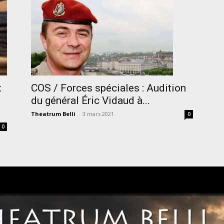
t
COS / Forces spéciales : Audition
du général Éric Vidaud à...
Theatrum Belli
-
3 mars 2021
0
0