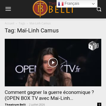
Français
Accueil
Tags
Maï-Linh Camus
Tag: Maï-Linh Camus
Comment gagner la guerre économique ?
(OPEN BOX TV avec Maï-Linh...
Theatrum Belli
-
2 juillet 2026
0