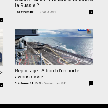
la Russie ?
Theatrum Belli
-
27 août 2014
0
0
Reportage : A bord d’un porte-
t-
avions russe
Stéphane GAUDIN
-
5 novembre 2013
1
0