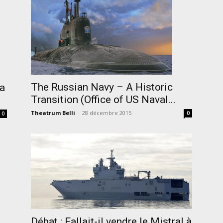
The Russian Navy – A Historic
 a
Transition (Office of US Naval...
Theatrum Belli
-
28 décembre 2015
0
0
Débat : Fallait-il vendre le Mistral à