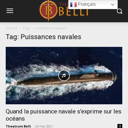
Français
Accueil
Tags
Puissances navales
Tag: Puissances navales
Quand la puissance navale s’exprime sur les
océans
Theatrum Belli
-
26 mai 2021
0