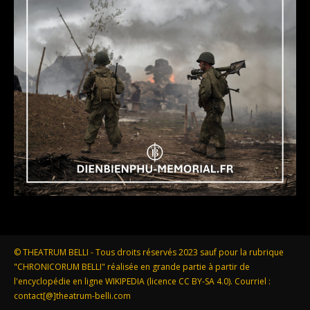
© THEATRUM BELLI - Tous droits réservés 2023 sauf pour la rubrique
"CHRONICORUM BELLI" réalisée en grande partie à partir de
l'encyclopédie en ligne WIKIPEDIA (licence CC BY-SA 4.0). Courriel :
contact[@]theatrum-belli.com