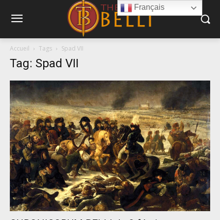
Français
Accueil
Tags
Spad VII
Tag: Spad VII