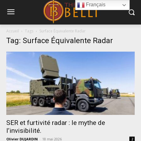
Français
Accueil
Tags
Surface Équivalente Radar
Tag: Surface Équivalente Radar
SER et furtivité radar : le mythe de
l’invisibilité.
Olivier DUJARDIN
-
18 mai 2026
2