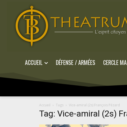
ACCUEIL
DÉFENSE / ARMÉES
CERCLE MA
Accueil
Tags
Vice-amiral (2s) François Pézard
Tag: Vice-amiral (2s) F