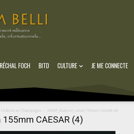
RÉCHAL FOCH
BITD
CULTURE
JE ME CONNECTE
 à Châlons en Champagne
35RAP_Matériel_canon 155mm CAESAR (4)
n 155mm CAESAR (4)