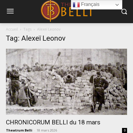
Français
Accueil
Tags
Alexeï Leonov
Tag: Alexeï Leonov
CHRONICORUM BELLI du 18 mars
Theatrum Belli
-
18 mars 2026
0