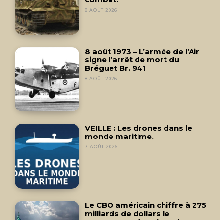
8 AOÛT 2026
8 août 1973 – L’armée de l’Air
signe l’arrêt de mort du
Bréguet Br. 941
8 AOÛT 2026
VEILLE : Les drones dans le
monde maritime.
7 AOÛT 2026
Le CBO américain chiffre à 275
milliards de dollars le