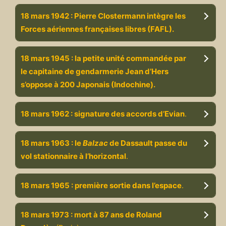
18 mars 1942 : Pierre Clostermann intègre les
Forces aériennes françaises libres (FAFL).
18 mars 1945 : la petite unité commandée par
le capitaine de gendarmerie Jean d’Hers
s’oppose à 200 Japonais (Indochine).
18 mars 1962 : signature des accords d’Evian
.
18 mars 1963 : le
Balzac
de Dassault passe du
vol stationnaire à l’horizontal
.
18 mars 1965 : première sortie dans l’espace
.
18 mars 1973 : mort à 87 ans de Roland