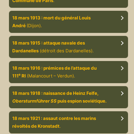
Commune de Paris
.
18 mars 1913 : mort du général Louis
André
(Dijon).
18 mars 1915 : attaque navale des
Dardanelles
(détroit des Dardanelles).
18 mars 1916 : prémices de l’attaque du
e
111
RI
(Malancourt – Verdun).
18 mars 1918 : naissance de Heinz Felfe,
Obersturmführer SS
puis espion soviétique.
18 mars 1921 : assaut contre les marins
révoltés de Kronstadt
.