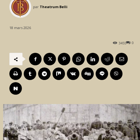
par
Theatrum Belli
18 mars 2026
0
3455