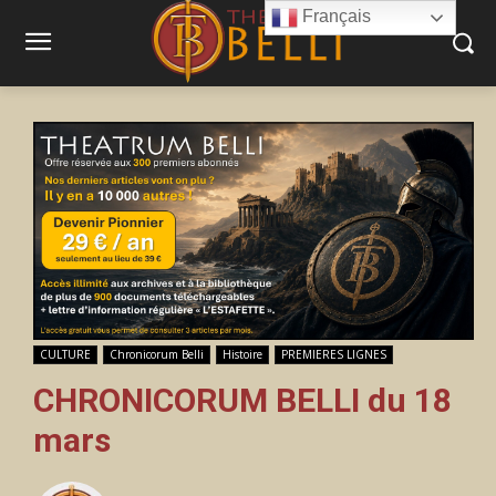
Français
CULTURE
Chronicorum Belli
Histoire
PREMIERES LIGNES
CHRONICORUM BELLI du 18
mars