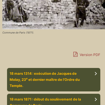
Commune de Paris (1871).
Version PDF
18 mars 1314 : exécution de Jacques de
e
Molay, 23
et dernier maître de l’Ordre du
Temple.
18 mars 1871 : début du soulèvement de la