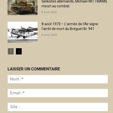
tankistes allemands, Michael WITTMANN,
meurt au combat.
8 août 2026
8 août 1973 – L’armée de l’Air signe
l’arrêt de mort du Bréguet Br. 941
8 août 2026
LAISSER UN COMMENTAIRE
No
:*
Ema
:*
Sit
: