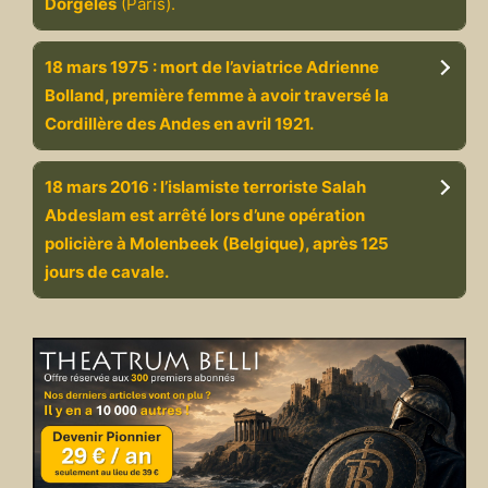
Dorgelès
(Paris).
18 mars 1975 : mort de l’aviatrice Adrienne
Bolland, première femme à avoir traversé la
Cordillère des Andes en avril 1921.
18 mars 2016 : l’islamiste terroriste Salah
Abdeslam est arrêté lors d’une opération
policière à Molenbeek (Belgique), après 125
jours de cavale.