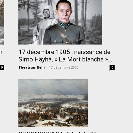
r
17 décembre 1905 : naissance de
Simo Häyhä, « La Mort blanche »...
Theatrum Belli
-
17 décembre 2025
0
0