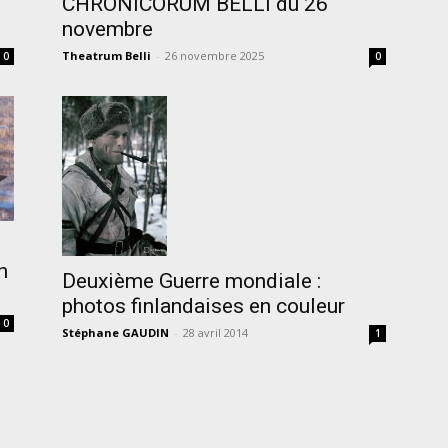
CHRONICORUM BELLI du 26
novembre
Theatrum Belli
-
26 novembre 2025
0
0
h
Deuxième Guerre mondiale :
photos finlandaises en couleur
0
Stéphane GAUDIN
-
28 avril 2014
1