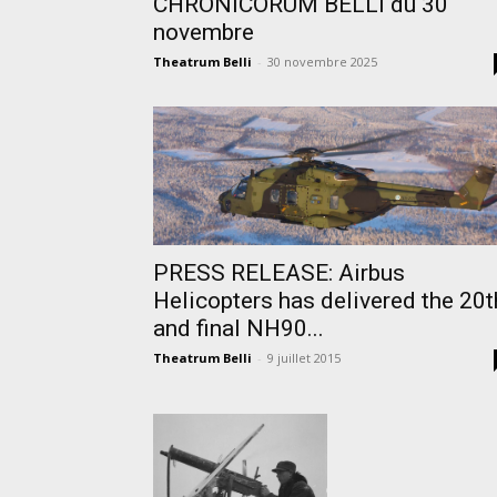
CHRONICORUM BELLI du 30
novembre
Theatrum Belli
-
30 novembre 2025
PRESS RELEASE: Airbus
Helicopters has delivered the 20t
and final NH90...
Theatrum Belli
-
9 juillet 2015