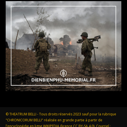
© THEATRUM BELLI - Tous droits réservés 2023 sauf pour la rubrique
"CHRONICORUM BELLI" réalisée en grande partie à partir de
l'encyclopédie en ligne WIKIPEDIA (licence CC BY-SA 4.0). Courriel :