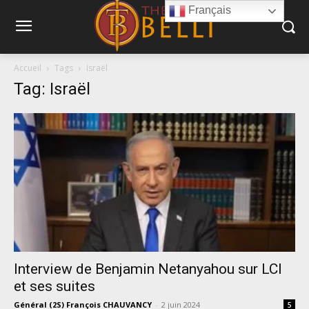
Français
Accueil
Tags
Israël
Tag: Israël
Interview de Benjamin Netanyahou sur LCI
et ses suites
Général (2S) François CHAUVANCY
-
2 juin 2024
5