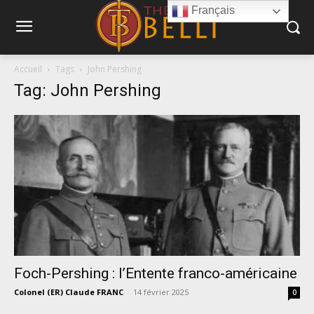
Français
Accueil
Tags
John Pershing
Tag: John Pershing
Foch-Pershing : l’Entente franco-américaine
Colonel (ER) Claude FRANC
-
14 février 2025
0