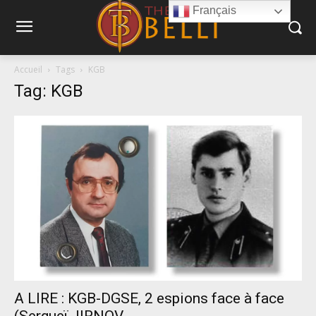
Français
Accueil
Tags
KGB
Tag: KGB
A LIRE : KGB-DGSE, 2 espions face à face
(Sergueï JIRNOV...