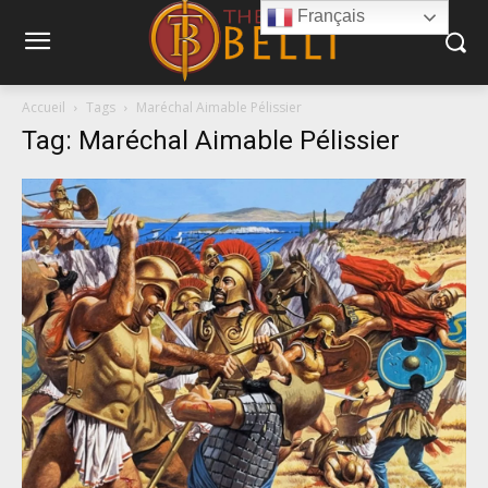
Français
Accueil
Tags
Maréchal Aimable Pélissier
Tag: Maréchal Aimable Pélissier