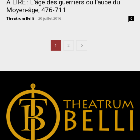
A LIRE : L’âge des guerriers ou l’aube du
Moyen-âge, 476-711
Theatrum Belli
-
20 juillet 2016
0
1
2