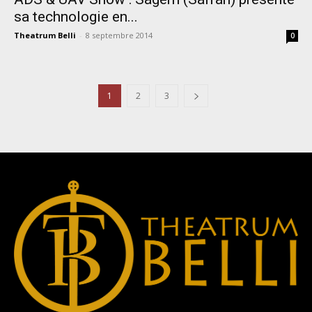
sa technologie en...
Theatrum Belli
-
8 septembre 2014
0
1
2
3