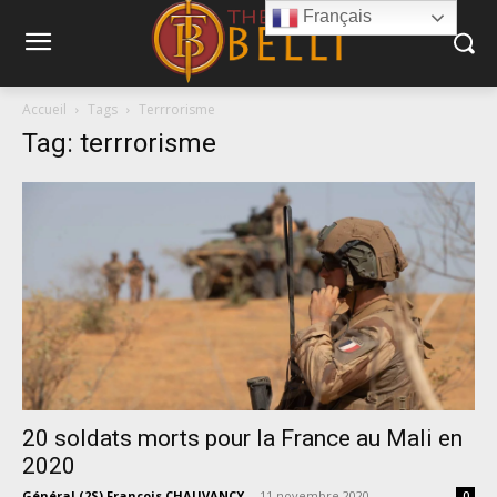
Français
Accueil
Tags
Terrrorisme
Tag: terrrorisme
20 soldats morts pour la France au Mali en
2020
Général (2S) François CHAUVANCY
-
11 novembre 2020
0