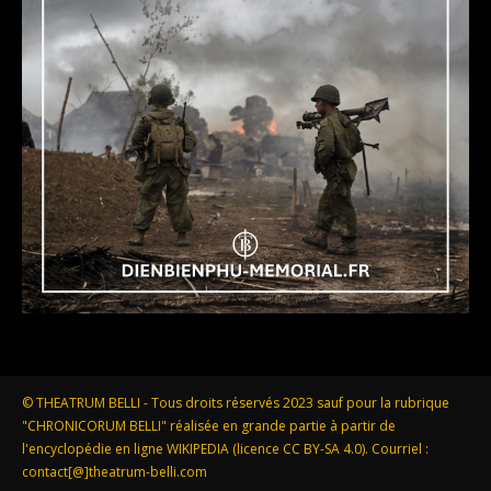
© THEATRUM BELLI - Tous droits réservés 2023 sauf pour la rubrique
"CHRONICORUM BELLI" réalisée en grande partie à partir de
l'encyclopédie en ligne WIKIPEDIA (licence CC BY-SA 4.0). Courriel :
contact[@]theatrum-belli.com