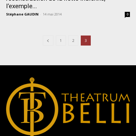
l’exemple...
Stéphane GAUDIN
-
14 mai 2014
0
1
2
3