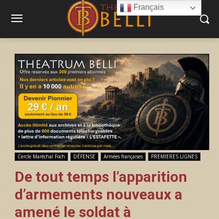
Français
Cercle Maréchal Foch
DÉFENSE
Armées françaises
PREMIERES LIGNES
De tout temps l’apparition
d’armements nouveaux a
amené le soldat à