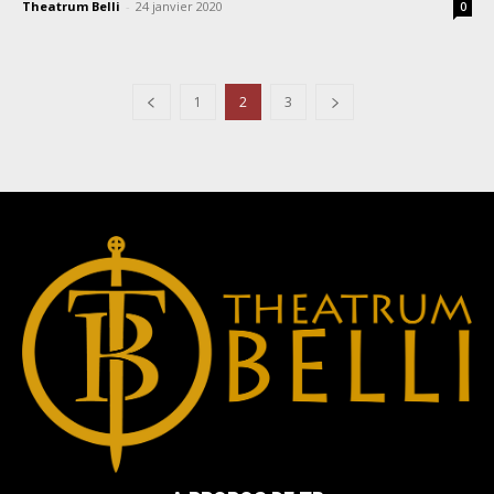
Theatrum Belli
-
24 janvier 2020
0
1
2
3