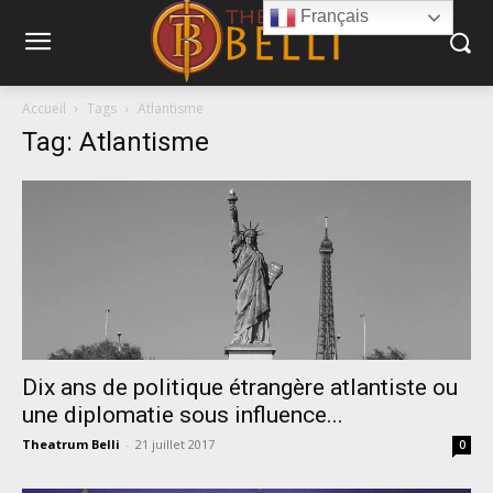
Français
Accueil
Tags
Atlantisme
Tag: Atlantisme
Dix ans de politique étrangère atlantiste ou
une diplomatie sous influence...
Theatrum Belli
-
21 juillet 2017
0