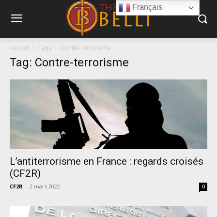
Français
Accueil
Tags
Contre-terrorisme
Tag: Contre-terrorisme
L’antiterrorisme en France : regards croisés
(CF2R)
CF2R
-
2 mars 2022
0