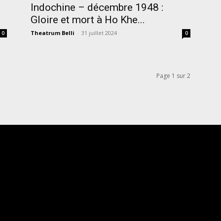
Indochine – décembre 1948 :
Gloire et mort à Ho Khe...
Theatrum Belli
-
31 juillet 2024
0
0
Page 1 sur 2