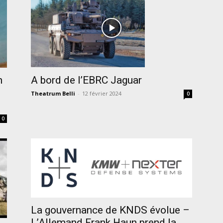
A bord de l’EBRC Jaguar
n
Theatrum Belli
-
12 février 2024
0
0
La gouvernance de KNDS évolue –
L’Allemand Frank Haun prend la...