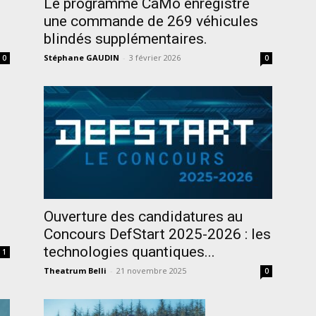
Le programme CaMo enregistre
une commande de 269 véhicules
blindés supplémentaires.
Stéphane GAUDIN
-
3 février 2026
0
0
Ouverture des candidatures au
Concours DefStart 2025-2026 : les
technologies quantiques...
1
Theatrum Belli
-
21 novembre 2025
0