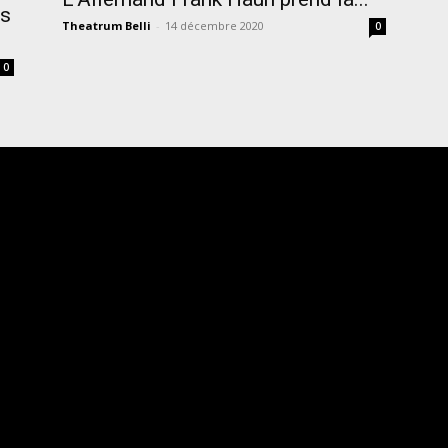
és
Theatrum Belli
-
14 décembre 2020
0
0