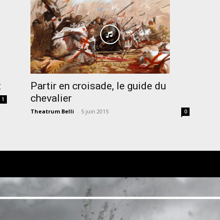
Partir en croisade, le guide du
t
chevalier
1
Theatrum Belli
-
5 juin 2015
0