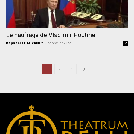
Le naufrage de Vladimir Poutine
Raphaël CHAUVANCY
-
22 février 2022
2
1
2
3