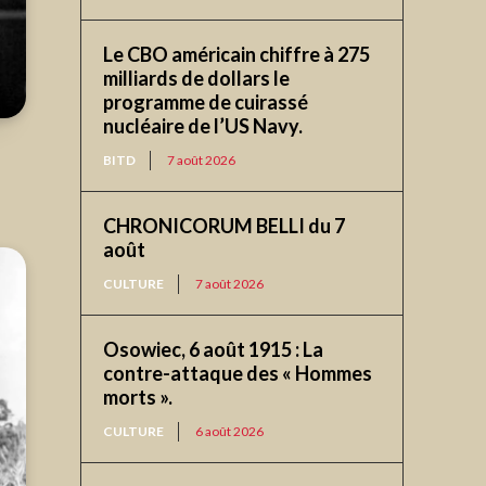
Le CBO américain chiffre à 275
milliards de dollars le
programme de cuirassé
nucléaire de l’US Navy.
BITD
7 août 2026
CHRONICORUM BELLI du 7
août
CULTURE
7 août 2026
Osowiec, 6 août 1915 : La
contre-attaque des « Hommes
morts ».
CULTURE
6 août 2026