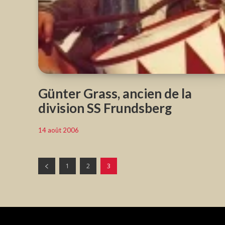
Günter Grass, ancien de la
division SS Frundsberg
14 août 2006
1
2
3