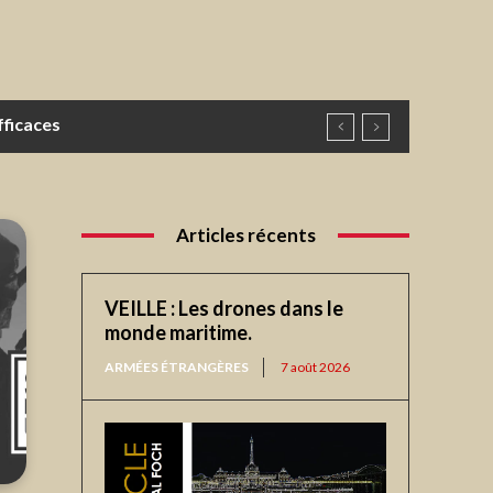
fficaces
 !, par le GCA (2S) Jean-Tristan
Articles récents
VEILLE : Les drones dans le
monde maritime.
ARMÉES ÉTRANGÈRES
7 août 2026