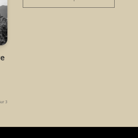
re
sur 3