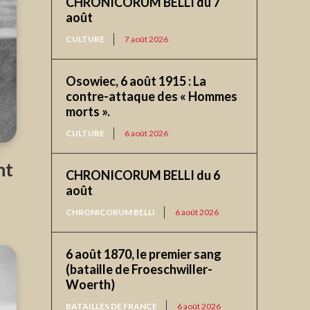
CHRONICORUM BELLI du 7
août
CULTURE
7 août 2026
Osowiec, 6 août 1915 : La
contre-attaque des « Hommes
morts ».
CULTURE
6 août 2026
nt
CHRONICORUM BELLI du 6
août
CHRONICORUM BELLI
6 août 2026
6 août 1870, le premier sang
(bataille de Froeschwiller-
Woerth)
BATAILLES DE FRANCE
6 août 2026