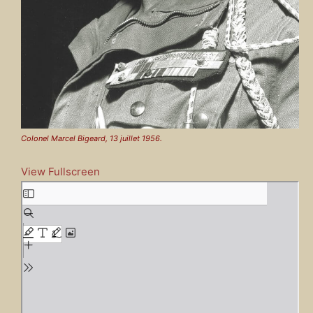
Colonel Marcel Bigeard, 13 juillet 1956.
View Fullscreen
A
l
l
e
r
a
u