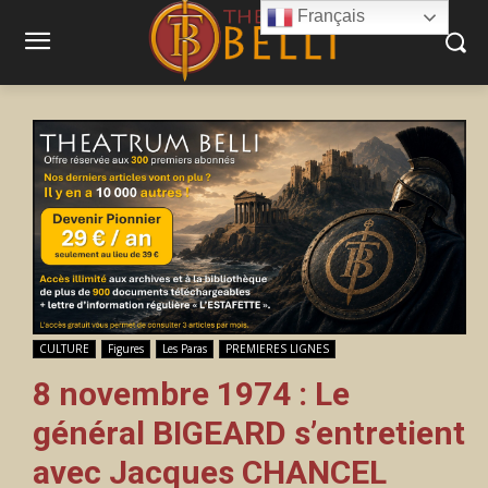
Français
CULTURE
Figures
Les Paras
PREMIERES LIGNES
8 novembre 1974 : Le
général BIGEARD s’entretient
avec Jacques CHANCEL