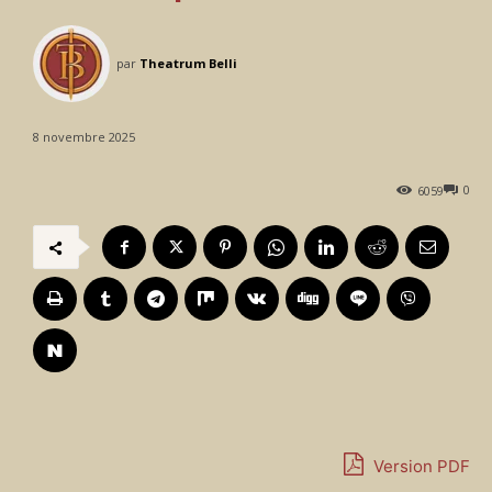
par
Theatrum Belli
8 novembre 2025
0
6059
L
e
Version PDF