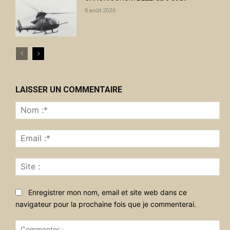
6 août 2026
LAISSER UN COMMENTAIRE
No
:*
Ema
:*
Sit
:
Enregistrer mon nom, email et site web dans ce
navigateur pour la prochaine fois que je commenterai.