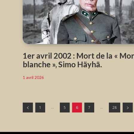
1er avril 2002 : Mort de la « Mo
blanche », Simo Häyhä.
1 avril 2026
...
...
1
5
6
7
28