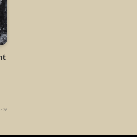
nt
ur 28