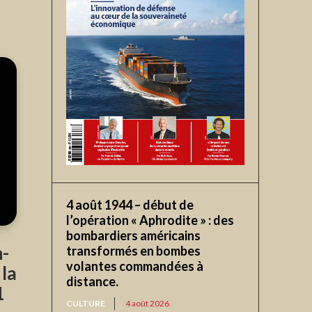
4 août 1944 – début de
l’opération « Aphrodite » : des
bombardiers américains
-
transformés en bombes
volantes commandées à
la
distance.
1
CULTURE
4 août 2026