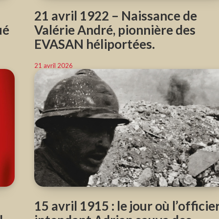
21 avril 1922 – Naissance de
ué
Valérie André, pionnière des
EVASAN héliportées.
21 avril 2026
15 avril 1915 : le jour où l’officie