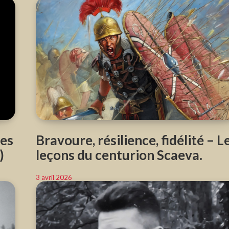
es
Bravoure, résilience, fidélité – L
)
leçons du centurion Scaeva.
3 avril 2026