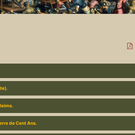
de).
 Reims.
guerre de Cent Ans.