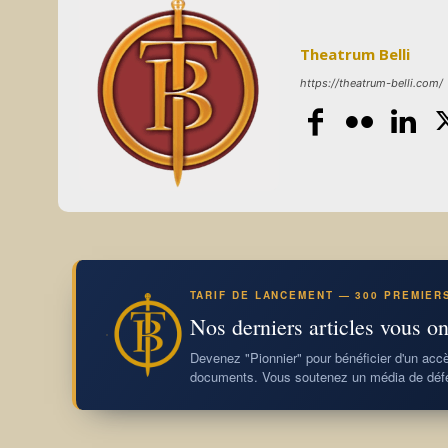
Theatrum Belli
https://theatrum-belli.com/
TARIF DE LANCEMENT — 300 PREMIER
Nos derniers articles vous on
Devenez "Pionnier" pour bénéficier d'un accès
documents. Vous soutenez un média de défe