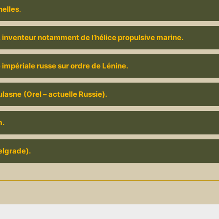
nelles
.
e, inventeur notamment de l’hélice propulsive marine.
le impériale russe sur ordre de Lénine.
ulasne
(Orel – actuelle Russie).
m.
elgrade).