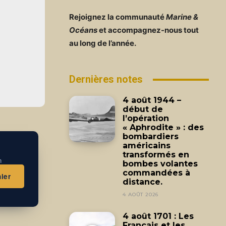
Rejoignez la communauté
Marine &
Océans
et accompagnez-nous tout
au long de l’année.
Dernières notes
4 août 1944 –
début de
l’opération
« Aphrodite » : des
bombardiers
américains
transformés en
n
bombes volantes
commandées à
ier
distance.
4 AOÛT 2026
4 août 1701 : Les
Français et les