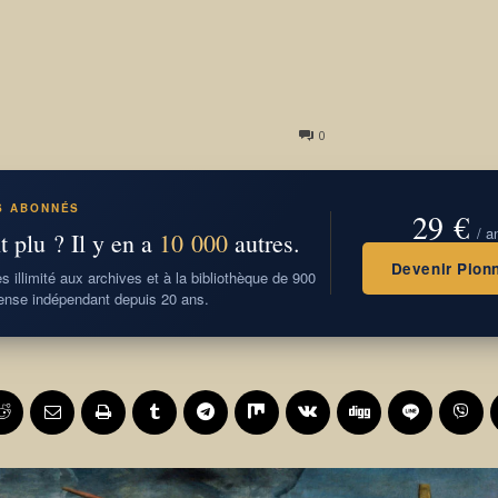
0
S ABONNÉS
29 €
/ a
t plu ? Il y en a
10 000
autres.
Devenir Pionn
 illimité aux archives et à la bibliothèque de 900
nse indépendant depuis 20 ans.