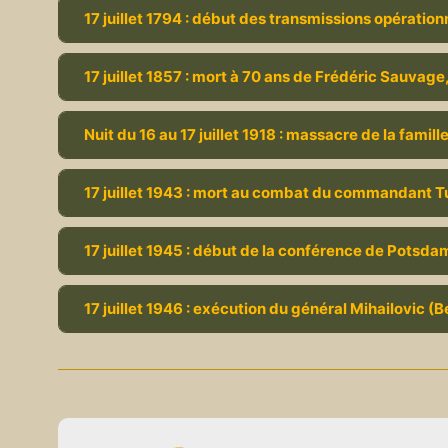
17 juillet 1794 : début des transmissions opération
17 juillet 1857 : mort à 70 ans de Frédéric Sauvag
Nuit du 16 au 17 juillet 1918 : massacre de la famil
17 juillet 1943 : mort au combat du commandant T
17 juillet 1945 : début de la conférence de Potsda
17 juillet 1946 : exécution du général Mihailovic (B