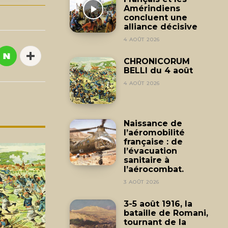
Amérindiens
concluent une
alliance décisive
4 AOÛT 2026
CHRONICORUM
BELLI du 4 août
4 AOÛT 2026
Naissance de
l’aéromobilité
française : de
l’évacuation
sanitaire à
l’aérocombat.
3 AOÛT 2026
3-5 août 1916, la
bataille de Romani,
tournant de la