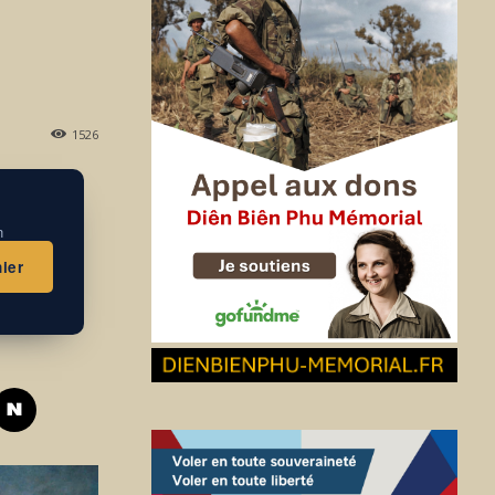
1526
n
ier