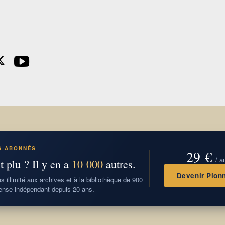
S ABONNÉS
29 €
/ a
t plu ? Il y en a
10 000
autres.
Devenir Pionn
 illimité aux archives et à la bibliothèque de 900
nse indépendant depuis 20 ans.