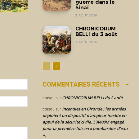
guerre dans le
Sinaï
3 AOÛT 2026
CHRONICORUM
BELLI du 3 août
3 AOÛT 2026
Email
COMMENTAIRES RÉCENTS
:*
CHRONICORUM BELLI du 2 août
titusou
sur
Site
:
Incendies en Gironde : les armées
titusou
sur
déploient un dispositif d’ampleur inédite en
appui de la sécurité civile. L’A400M engagé
pour la première fois en « bombardier d’eau
».