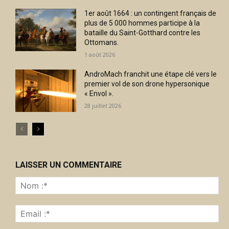
1er août 1664 : un contingent français de
plus de 5 000 hommes participe à la
bataille du Saint-Gotthard contre les
Ottomans.
1 août 2026
AndroMach franchit une étape clé vers le
premier vol de son drone hypersonique
« Envol ».
28 juillet 2026
LAISSER UN COMMENTAIRE
No
:*
Ema
:*