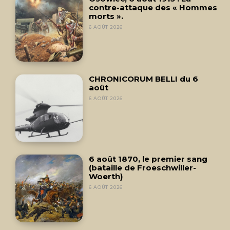
contre-attaque des « Hommes
morts ».
6 AOÛT 2026
CHRONICORUM BELLI du 6
août
6 AOÛT 2026
6 août 1870, le premier sang
(bataille de Froeschwiller-
Woerth)
6 AOÛT 2026