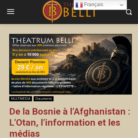
Français
MULTIMEDIA
Documents
De la Bosnie à l’Afghanistan :
L’Otan, l’information et les
médias