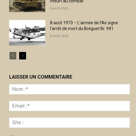
meurt au combat.
8 août 2026
8 août 1973 – L’armée de l’Air signe
l’arrêt de mort du Bréguet Br. 941
8 août 2026
LAISSER UN COMMENTAIRE
No
:*
Ema
:*
Sit
: