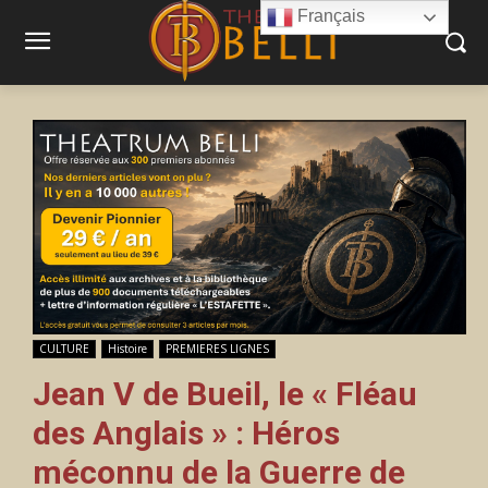
Français
CULTURE
Histoire
PREMIERES LIGNES
Jean V de Bueil, le « Fléau
des Anglais » : Héros
méconnu de la Guerre de