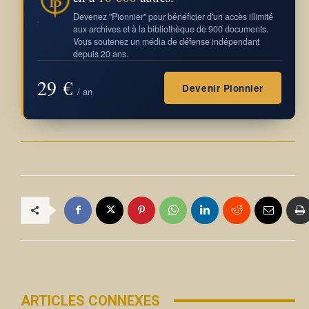
Devenez "Pionnier" pour bénéficier d'un accès illimité
aux archives et à la bibliothèque de 900 documents.
Vous soutenez un média de défense indépendant
depuis 20 ans.
29 €
Devenir Pionnier
/ an
ARTICLES CONNEXES