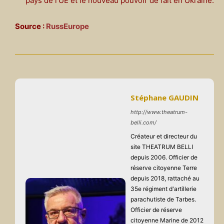
pays de l’UE et le nouveau pouvoir de fait en Ukraine.
Source :
RussEurope
Stéphane GAUDIN
http://www.theatrum-
belli.com/
Créateur et directeur du
site THEATRUM BELLI
depuis 2006. Officier de
réserve citoyenne Terre
depuis 2018, rattaché au
35e régiment d'artillerie
parachutiste de Tarbes.
Officier de réserve
citoyenne Marine de 2012