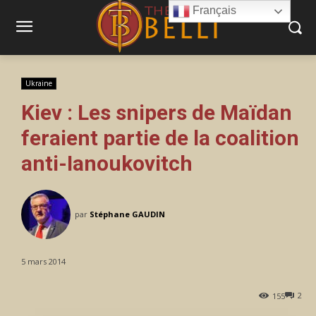
Français
Ukraine
Kiev : Les snipers de Maïdan
feraient partie de la coalition
anti-Ianoukovitch
par
Stéphane GAUDIN
5 mars 2014
2
155