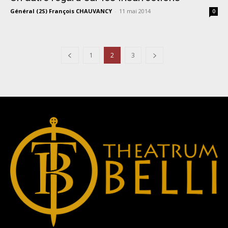
Général (2S) François CHAUVANCY
-
11 mai 2014
0
1
2
3