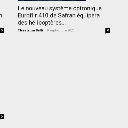
Le nouveau système optronique
n
Euroflir 410 de Safran équipera
des hélicoptères...
Theatrum Belli
-
9 septembre 2020
0
0
0